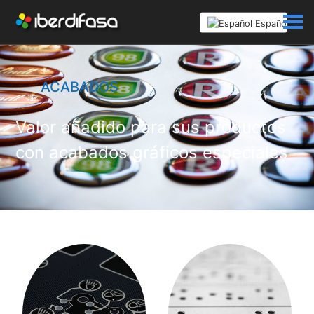
Español
ACABADOS
Valor añadido para sus productos
con acabados gráficos especiales