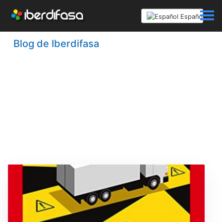
Español
Blog de Iberdifasa
Recopilación de artículos, de
servicios y productos gráficos, que
consideramos útiles a nuestos
clientes.